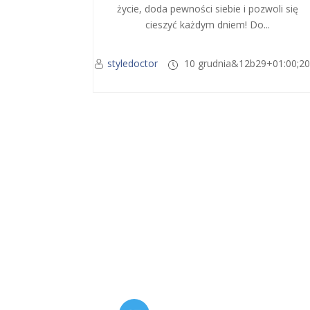
życie, doda pewności siebie i pozwoli się
cieszyć każdym dniem! Do...
styledoctor
10 grudnia&12b29+01:00;2