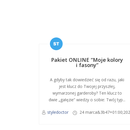
Pakiet ONLINE “Moje kolory
i fasony”
A gdyby tak dowiedzieć się od razu, jaki
jest klucz do Twojej przyszłej,
wymarzonej garderoby? Ten klucz to
dwie „gałęzie” wiedzy o sobie: Twój typ...
styledoctor
24 marca&3b47+01:00;20