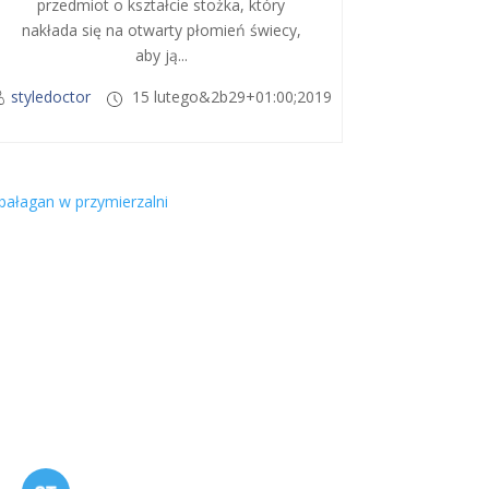
przedmiot o kształcie stożka, który
nakłada się na otwarty płomień świecy,
aby ją...
styledoctor
15 lutego&2b29+01:00;2019