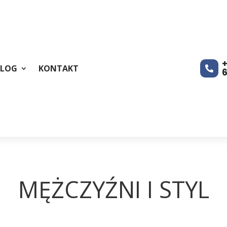
+
BLOG
KONTAKT

MĘŻCZYŹNI I STYL