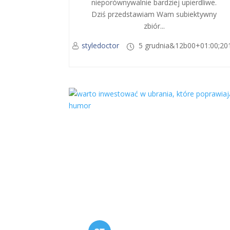
nieporównywalnie bardziej upierdliwe.
Dziś przedstawiam Wam subiektywny
zbiór...
styledoctor
5 grudnia&12b00+01:00;20