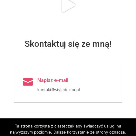
Skontaktuj się ze mną!
Napisz e-mail

kontakt@styledoctor.pl
Zadzwoń

Ta strona korzysta z ciasteczek aby świadczyć usługi na
najwyższym poziomie. Dalsze korzystanie ze strony oznacza,
+ 48 602 261 667