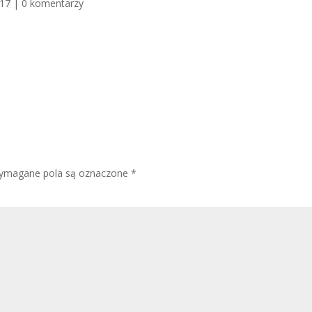
017
|
0 komentarzy
ymagane pola są oznaczone
*