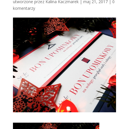
utworzone przez
Kalina Kaczmarek
|
maj 21, 2017
|
0
komentarzy