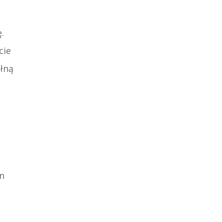
.
cie
ełną
en