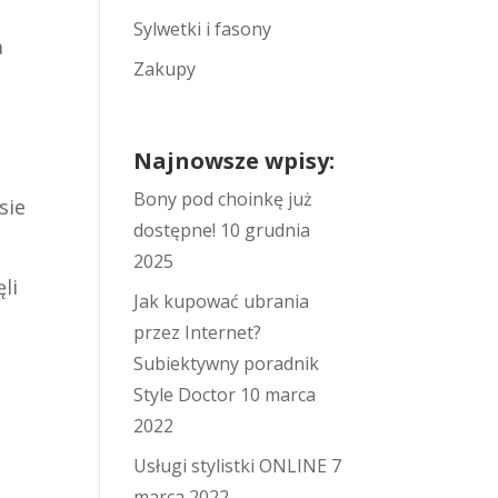
Sylwetki i fasony
a
Zakupy
Najnowsze wpisy:
Bony pod choinkę już
sie
dostępne!
10 grudnia
u
2025
li
Jak kupować ubrania
przez Internet?
Subiektywny poradnik
Style Doctor
10 marca
2022
Usługi stylistki ONLINE
7
marca 2022