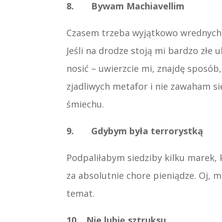
8. Bywam Machiavellim
Czasem trzeba wyjątkowo wrednych 
Jeśli na drodze stoją mi bardzo złe
nosić – uwierzcie mi, znajdę sposó
zjadliwych metafor i nie zawaham się
śmiechu.
9. Gdybym była terrorystką
Podpaliłabym siedziby kilku marek, 
za absolutnie chore pieniądze. Oj, mi
temat.
10. Nie lubię sztruksu