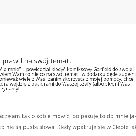
 prawd na swój temat.
ś o mnie” – powiedział kiedyś komiksowy Garfield do swojej
powiem Wam co nie co na swój temat i w dodatku będę zupełn
Ponieważ wiele z Was, zanim skorzysta z mojej pomocy, chce
która wejdzie z buciorami do Waszej szafy (albo skłoni Was
czynamy!
aczęłam tak o sobie mówić, bo pasuje to do mnie ja
to nie są puste słowa. Kiedy wpatruję się w Ciebie ja