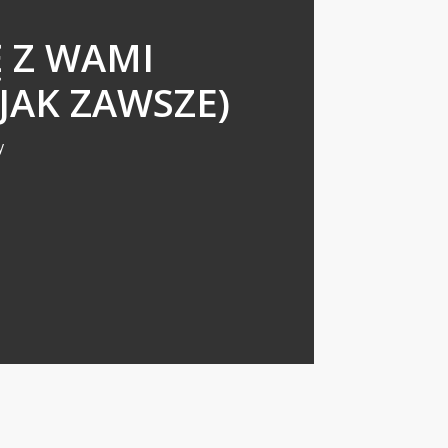
Ę Z WAMI
(JAK ZAWSZE)
y