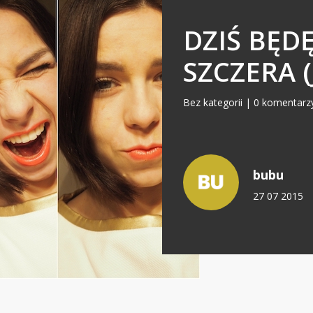
DZIŚ BĘD
SZCZERA 
Bez kategorii
|
0 komentarz
bubu
27 07 2015