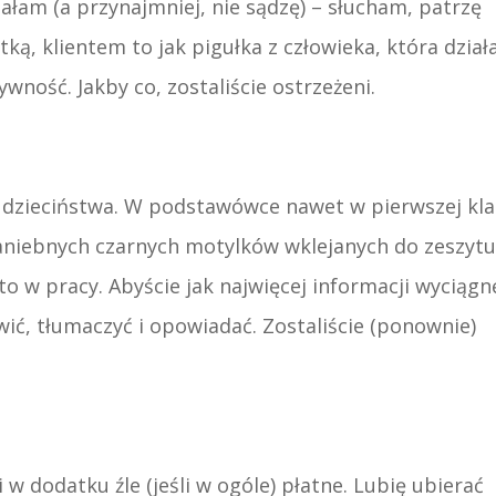
lałam (a przynajmniej, nie sądzę) – słucham, patrzę
tką, klientem to jak pigułka z człowieka, która dział
wność. Jakby co, zostaliście ostrzeżeni.
 dzieciństwa. W podstawówce nawet w pierwszej kla
aniebnych czarnych motylków wklejanych do zeszyt
to w pracy. Abyście jak najwięcej informacji wyciągnę
ić, tłumaczyć i opowiadać. Zostaliście (ponownie)
w dodatku źle (jeśli w ogóle) płatne. Lubię ubierać