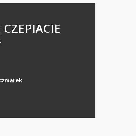
 CZEPIACIE
y
aczmarek