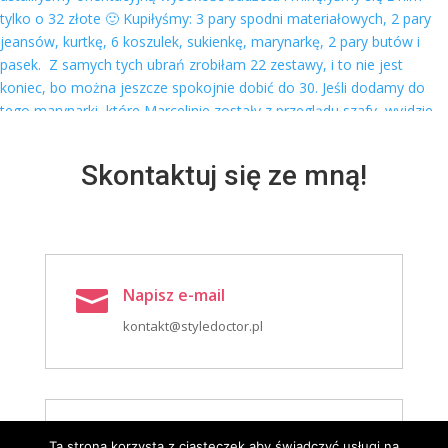
Skontaktuj się ze mną!
Napisz e-mail

kontakt@styledoctor.pl
Zadzwoń

Ta strona korzysta z ciasteczek aby świadczyć usługi na