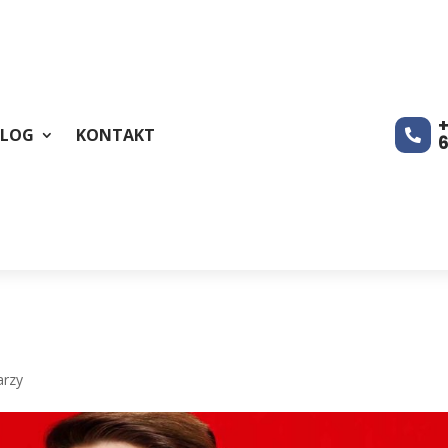
+
BLOG
KONTAKT

arzy