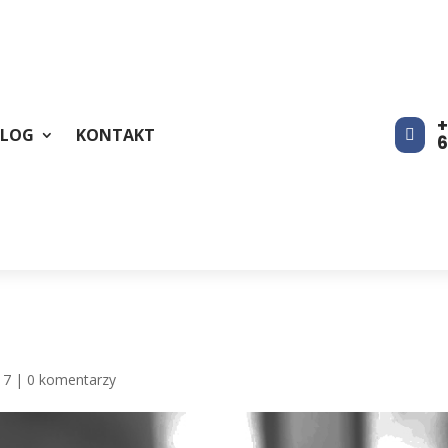
+
BLOG
KONTAKT

17
|
0 komentarzy