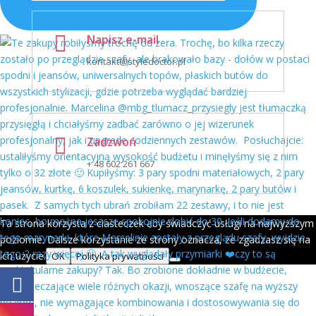

Napisz e-mail
kontakt@styledoctor.pl

Zadzwoń
+ 48 602 261 667
Ta strona korzysta z ciasteczek aby świadczyć usługi na najwyższym
poziomie. Dalsze korzystanie ze strony oznacza, że zgadzasz się na
ich użycie.
OK
Polityka prywatności