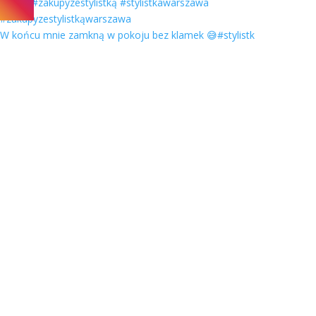
W końcu mnie zamkną w pokoju bez klamek 😅#stylistk