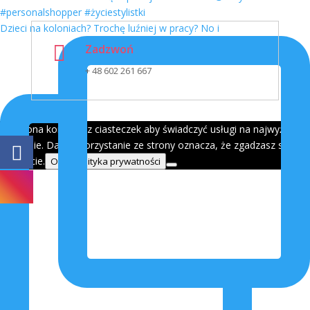
Dzieci na koloniach? Trochę luźniej w pracy? No i

Zadzwoń
+ 48 602 261 667
Ta strona korzysta z ciasteczek aby świadczyć usługi na najwyższym
poziomie. Dalsze korzystanie ze strony oznacza, że zgadzasz się na
ich użycie.
OK
Polityka prywatności