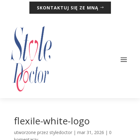
SKONTAKTUJ SIĘ ZE MNĄ
flexile-white-logo
utworzone przez
styledoctor
|
mar 31, 2026
|
0
komentarzy