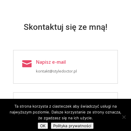
Skontaktuj się ze mną!
Napisz e-mail

kontakt@styledoctor.pl
Zadzwoń

Ta strona korzysta z ciasteczek aby świadczyć usługi na
najwyższym poziomie. Dalsze korzystanie ze strony oznacza,
+ 48 602 261 667
że zgadzasz się na ich użycie.
OK
Polityka prywatności