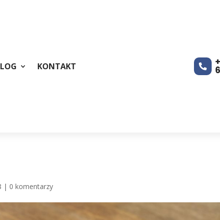
+
BLOG
KONTAKT

8
|
0 komentarzy