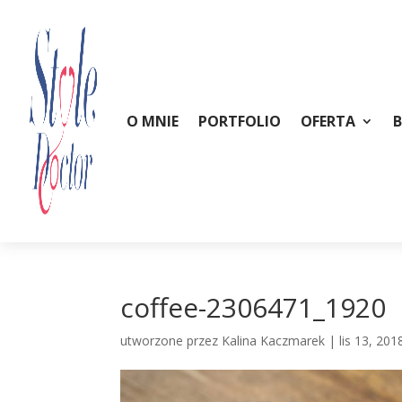
O MNIE
PORTFOLIO
OFERTA
coffee-2306471_1920
utworzone przez
Kalina Kaczmarek
|
lis 13, 201