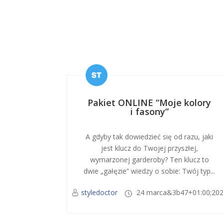
Pakiet ONLINE “Moje kolory
i fasony”
A gdyby tak dowiedzieć się od razu, jaki
jest klucz do Twojej przyszłej,
wymarzonej garderoby? Ten klucz to
dwie „gałęzie” wiedzy o sobie: Twój typ...
styledoctor
24 marca&3b47+01:00;20