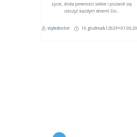
życie, doda pewności siebie i pozwoli się
cieszyć każdym dniem! Do...
styledoctor
10 grudnia&12b29+01:00;2