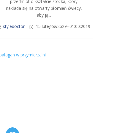
przedmiot o kształcie stożka, który
nakłada się na otwarty płomień świecy,
aby ją...
styledoctor
15 lutego&2b29+01:00;2019