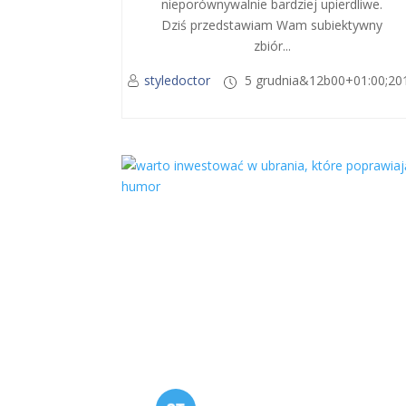
nieporównywalnie bardziej upierdliwe.
Dziś przedstawiam Wam subiektywny
zbiór...
styledoctor
5 grudnia&12b00+01:00;20